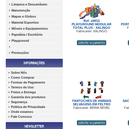
Limpeza e Descartáveis
Manutenção
Mapas e Globos
Ref: xl0011
Material Esportivo
PLAYGROUND MODULAR
PORT
TOTAL PLUS - XALINGO
F
Móveis e Equipamentos
Fabricante: XALINGO
Papelária / Escritório
Playground
Promoções
Sobre Nós
Como Comprar
Formas de Pagamento
Termos de Uso
Fretes e Entrega
Garantia dos produtos
FANTOCHES DE ANIMAIS
SAC
Segurança
SELVAGENS EM FELTRO
Politica de Privacidade
Fabricante: BRINK MOBIL
Fab
Onde estamos
Fale Conosco