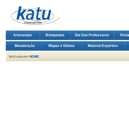
Artesanato
Brinquedos
Dia Dos Professores
Fest
Manutenção
Mapas e Globos
Material Esportivo
Você esta em:
HOME