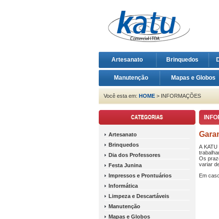
Artesanato
Brinquedos
D
Manutenção
Mapas e Globos
Você esta em:
HOME
> INFORMAÇÕES
INF
Garan
Artesanato
Brinquedos
A KATU 
trabalh
Dia dos Professores
Os praz
variar d
Festa Junina
Impressos e Prontuários
Em caso 
Informática
Limpeza e Descartáveis
Manutenção
Mapas e Globos