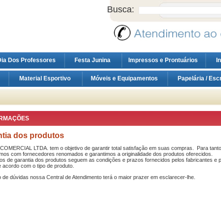
Busca:
ia Dos Professores
Festa Junina
Impressos e Prontuários
I
Material Esportivo
Móveis e Equipamentos
Papelária / Esc
ORMAÇÕES
tia dos produtos
COMERCIAL LTDA. tem o objetivo de garantir total satisfação em suas compras. Para tant
amos com fornecedores renomados e garantimos a originalidade dos produtos oferecidos.
os de garantia dos produtos seguem as condições e prazos fornecidos pelos fabricantes e
e acordo com o tipo de produto.
de dúvidas nossa Central de Atendimento terá o maior prazer em esclarecer-lhe.