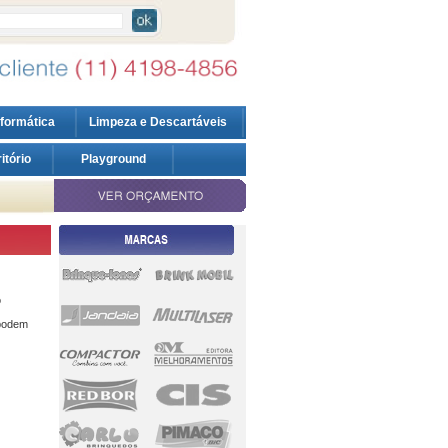
nformática
Limpeza e Descartáveis
ritório
Playground
o
 podem