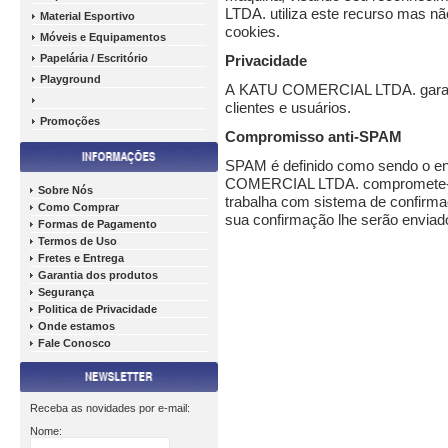
LTDA. utiliza este recurso mas nã
Material Esportivo
cookies.
Móveis e Equipamentos
Papelária / Escritório
Privacidade
Playground
A KATU COMERCIAL LTDA. garante
clientes e usuários.
Promoções
Compromisso anti-SPAM
SPAM é definido como sendo o env
COMERCIAL LTDA. compromete-se
Sobre Nós
trabalha com sistema de confirma
Como Comprar
sua confirmação lhe serão envia
Formas de Pagamento
Termos de Uso
Fretes e Entrega
Garantia dos produtos
Segurança
Politica de Privacidade
Onde estamos
Fale Conosco
Receba as novidades por e-mail:
Nome: