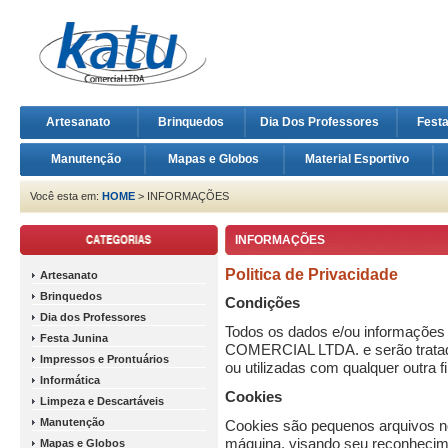
Artesanato
Brinquedos
Dia Dos Professores
Fest
Manutenção
Mapas e Globos
Material Esportivo
Você esta em:
HOME
> INFORMAÇÕES
INFORMAÇÕES
Politica de Privacidade
Artesanato
Brinquedos
Condições
Dia dos Professores
Todos os dados e/ou informações
Festa Junina
COMERCIAL LTDA. e serão tratado
Impressos e Prontuários
ou utilizadas com qualquer outra fi
Informática
Cookies
Limpeza e Descartáveis
Manutenção
Cookies são pequenos arquivos n
máquina, visando seu reconheci
Mapas e Globos