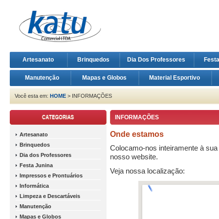
Artesanato
Brinquedos
Dia Dos Professores
Fest
Manutenção
Mapas e Globos
Material Esportivo
Você esta em:
HOME
> INFORMAÇÕES
INFORMAÇÕES
Onde estamos
Artesanato
Brinquedos
Colocamo-nos inteiramente à sua 
Dia dos Professores
nosso website.
Festa Junina
Veja nossa localização:
Impressos e Prontuários
Informática
Limpeza e Descartáveis
Manutenção
Mapas e Globos