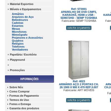
Material Esportivo
Ref: ST0001
Móveis e Equipamentos
APARELHO DE DVD C/MP3,
Armários
KARAOKÊ, HDMI e USB -
KARAO
Arquivos de Aço
SD8072HD - SEMP TOSHIBA
Bebedouros
Fabricante: SEMP TOSHIBA
Fab
Cadeiras
Estantes
Mesas
Microfones
Mimeógrafo
Projetores e Acessórios
Quadros
Relógios
Telefones
Ventiladores
Papelária / Escritório
Playground
Promoções
Ref: 4023
ARMÁRIO AÇO 2 PORTAS CH.
ARM
Sobre Nós
26 1900 X 900 X 470 REF.3.007
CH.2
Fabricante: ART MÓVEIS
Como Comprar
Fa
Formas de Pagamento
Termos de Uso
Fretes e Entrega
Garantia dos produtos