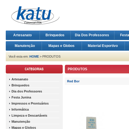
Artesanato
Brinquedos
Dia Dos Professores
Fest
Manutenção
Mapas e Globos
Material Esportivo
Você esta em:
HOME
> PRODUTOS
PRODUTOS
Artesanato
Red Bor
Brinquedos
Dia dos Professores
Festa Junina
Impressos e Prontuários
Informática
Limpeza e Descartáveis
Manutenção
Mapas e Globos