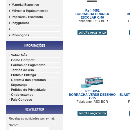
Material Esportivo
Ref: 4052
Móveis e Equipamentos
BORRACHA BRANCA
B
Papelária / Escritório
ESCOLAR C/40
Fabricante: RED BOR
F
Playground
Promoções
Sobre Nós
Como Comprar
Formas de Pagamento
Termos de Uso
Fretes e Entrega
Garantia dos produtos
Segurança
Politica de Privacidade
Ref: 4054
Onde estamos
BORRACHA VERDE DESENHO
ELÁST
C/15
Fale Conosco
Fabricante: RED BOR
F
Receba as novidades por e-mail:
Nome: