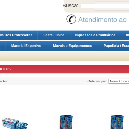
Busca:
ia Dos Professores
Festa Junina
Impressos e Prontuários
I
Material Esportivo
Móveis e Equipamentos
Papelária / Esc
DUTOS
ctor
Ordernar por: