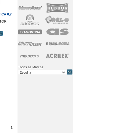
CA 0,7
CTOR
Todas as Marcas:
1
.