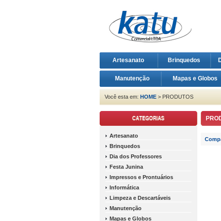
Artesanato
Brinquedos
D
Manutenção
Mapas e Globos
Você esta em:
HOME
> PRODUTOS
PRO
Artesanato
Compa
Brinquedos
Dia dos Professores
Festa Junina
Impressos e Prontuários
Informática
Limpeza e Descartáveis
Manutenção
Mapas e Globos