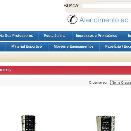
Busca:
ia Dos Professores
Festa Junina
Impressos e Prontuários
I
Material Esportivo
Móveis e Equipamentos
Papelária / Esc
DUTOS
Ordernar por: