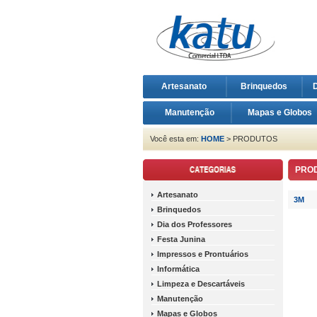
Artesanato
Brinquedos
D
Manutenção
Mapas e Globos
Você esta em:
HOME
> PRODUTOS
PRO
Artesanato
3M
Brinquedos
Dia dos Professores
Festa Junina
Impressos e Prontuários
Informática
Limpeza e Descartáveis
Manutenção
Mapas e Globos