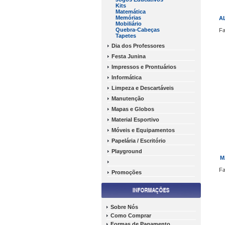
Kits
Matemática
Memórias
A
Mobiliário
Quebra-Cabeças
Fa
Tapetes
Dia dos Professores
Festa Junina
Impressos e Prontuários
Informática
Limpeza e Descartáveis
Manutenção
Mapas e Globos
Material Esportivo
Móveis e Equipamentos
Papelária / Escritório
Playground
M
Fa
Promoções
Sobre Nós
Como Comprar
Formas de Pagamento