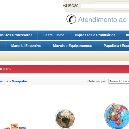
Busca:
ia Dos Professores
Festa Junina
Impressos e Prontuários
I
Material Esportivo
Móveis e Equipamentos
Papelária / Esc
DUTOS
uedos
>
Geografia
Ordernar por: