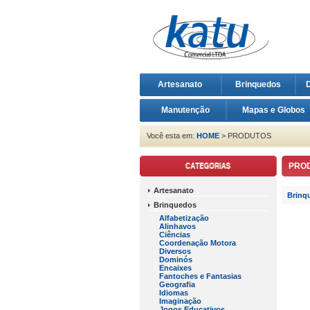
Artesanato
Brinquedos
D
Manutenção
Mapas e Globos
Você esta em:
HOME
> PRODUTOS
PRO
Artesanato
Brinq
Brinquedos
Alfabetização
Alinhavos
Ciências
Coordenação Motora
Diversos
Dominós
Encaixes
Fantoches e Fantasias
Geografia
Idiomas
Imaginação
Jogos Educativos