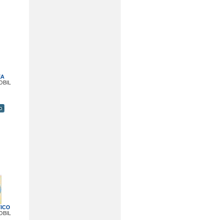
EA
OBIL
TICO
OBIL