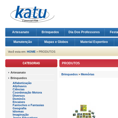
Artesanato
Brinquedos
Dia Dos Professores
Fest
Manutenção
Mapas e Globos
Material Esportivo
Você esta em:
HOME
> PRODUTOS
PRODUTOS
Artesanato
Brinquedos
>
Memórias
Brinquedos
Alfabetização
Alinhavos
Ciências
Coordenação Motora
Diversos
Dominós
Encaixes
Fantoches e Fantasias
Geografia
Idiomas
Imaginação
Jogos Educativos