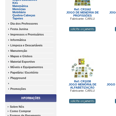
Kits
Matemática
Memórias
Ref: CR1042
Mobiliário
JOGO DE MEMÓRIA DE
JOG
Quebra-Cabeças
PROFISSÕES
Tapetes
Fabricante: CARLU
Dia dos Professores
Festa Junina
Impressos e Prontuários
Informática
Limpeza e Descartáveis
Manutenção
Mapas e Globos
Material Esportivo
Móveis e Equipamentos
Papelária / Escritório
Playground
Ref: CR1038
JOGO MEMÓRIA DE
JOGO 
ALFABETIZAÇÃO
Promoções
Fabricante: CARLU
Sobre Nós
Como Comprar
Formas de Pagamento