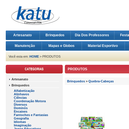
Artesanato
Brinquedos
Dia Dos Professores
Fest
Manutenção
Mapas e Globos
Material Esportivo
Você esta em:
HOME
> PRODUTOS
PRODUTOS
Artesanato
Brinquedos
>
Quebra-Cabeças
Brinquedos
Alfabetização
Alinhavos
Ciências
Coordenação Motora
Diversos
Dominós
Encaixes
Fantoches e Fantasias
Geografia
Idiomas
Imaginação
Jogos Educativos