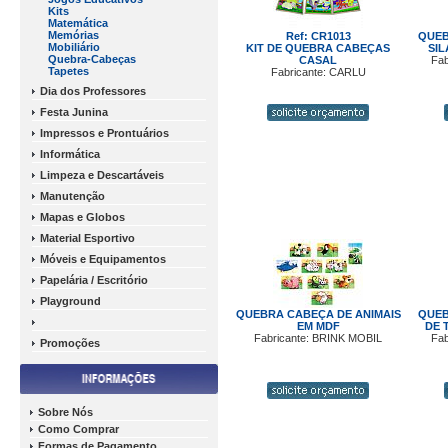
Kits
Matemática
Memórias
Ref: CR1013
QUEB
Mobiliário
KIT DE QUEBRA CABEÇAS
SIL
Quebra-Cabeças
CASAL
Fab
Tapetes
Fabricante: CARLU
Dia dos Professores
Festa Junina
Impressos e Prontuários
Informática
Limpeza e Descartáveis
Manutenção
Mapas e Globos
Material Esportivo
Móveis e Equipamentos
Papelária / Escritório
Playground
QUEBRA CABEÇA DE ANIMAIS
QUEB
EM MDF
DE 
Fabricante: BRINK MOBIL
Fab
Promoções
Sobre Nós
Como Comprar
Formas de Pagamento