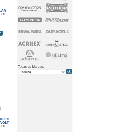
LAR
OBIL
Todas as Marcas:
ÓGICO
IVOLT
OBIL