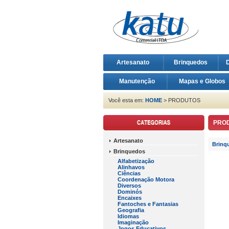
Artesanato
Brinquedos
D
Manutenção
Mapas e Globos
Você esta em:
HOME
> PRODUTOS
PRO
Artesanato
Brinq
Brinquedos
Alfabetização
Alinhavos
Ciências
Coordenação Motora
Diversos
Dominós
Encaixes
Fantoches e Fantasias
Geografia
Idiomas
Imaginação
Jogos Educativos