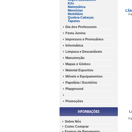
Kits
Matemática
Memórias
CÂM
Mobiliário
Fa
Quebra-Cabeças
Tapetes
Dia dos Professores
Festa Junina
Impressos e Prontuários
Informática
Limpeza e Descartáveis
Manutenção
Mapas e Globos
Material Esportivo
Móveis e Equipamentos
Papelária / Escritório
Playground
Promoções
L
Fa
Sobre Nós
Como Comprar
Formas de Pagamento