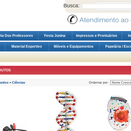
Busca:
ia Dos Professores
Festa Junina
Impressos e Prontuários
I
Material Esportivo
Móveis e Equipamentos
Papelária / Esc
DUTOS
uedos
>
Ciências
Ordernar por: