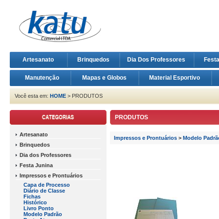
Artesanato
Brinquedos
Dia Dos Professores
Fest
Manutenção
Mapas e Globos
Material Esportivo
Você esta em:
HOME
> PRODUTOS
PRODUTOS
Artesanato
Impressos e Prontuários
>
Modelo Padrã
Brinquedos
Dia dos Professores
Festa Junina
Impressos e Prontuários
Capa de Processo
Diário de Classe
Fichas
Histórico
Livro Ponto
Modelo Padrão