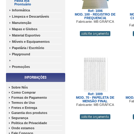
Pasta Ata
Prontuário
Informática
Ref: 1006
MOD. 100 - REGISTRO DE
MO
Limpeza e Descartáveis
FREQUENCIA
C
Fabricante: MB GRÁFICA
Manutenção
Fa
Mapas e Globos
Material Esportivo
Móveis e Equipamentos
Papelária / Escritório
Playground
Promoções
Sobre Nós
Como Comprar
Ref: 1009
Formas de Pagamento
MOD. 70 - PAPELETA DE
MOD.
MENSÃO FINAL
Fa
Termos de Uso
Fabricante: MB GRÁFICA
Fretes e Entrega
Garantia dos produtos
Segurança
Politica de Privacidade
Onde estamos
Fale Conosco