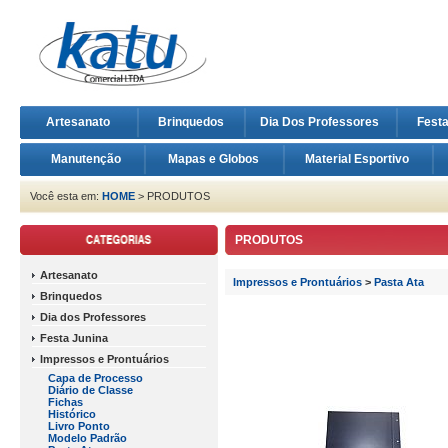
Artesanato
Brinquedos
Dia Dos Professores
Fest
Manutenção
Mapas e Globos
Material Esportivo
Você esta em:
HOME
> PRODUTOS
PRODUTOS
Artesanato
Impressos e Prontuários
>
Pasta Ata
Brinquedos
Dia dos Professores
Festa Junina
Impressos e Prontuários
Capa de Processo
Diário de Classe
Fichas
Histórico
Livro Ponto
Modelo Padrão