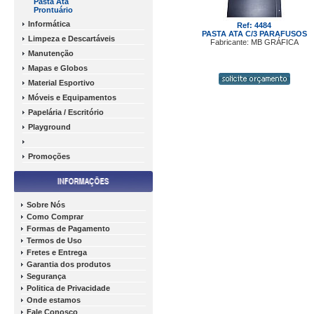
Pasta Ata
Prontuário
Informática
Ref: 4484
PASTA ATA C/3 PARAFUSOS
Limpeza e Descartáveis
Fabricante: MB GRÁFICA
Manutenção
Mapas e Globos
Material Esportivo
Móveis e Equipamentos
Papelária / Escritório
Playground
Promoções
Sobre Nós
Como Comprar
Formas de Pagamento
Termos de Uso
Fretes e Entrega
Garantia dos produtos
Segurança
Politica de Privacidade
Onde estamos
Fale Conosco