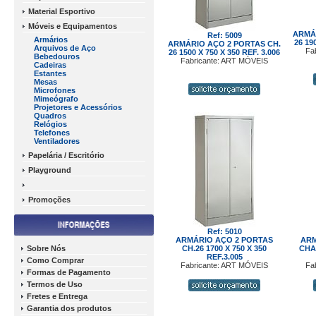
Material Esportivo
Móveis e Equipamentos
ARMÁR
Ref: 5009
Armários
26 19
ARMÁRIO AÇO 2 PORTAS CH.
Arquivos de Aço
Fa
26 1500 X 750 X 350 REF. 3.006
Bebedouros
Fabricante: ART MÓVEIS
Cadeiras
Estantes
Mesas
Microfones
Mimeógrafo
Projetores e Acessórios
Quadros
Relógios
Telefones
Ventiladores
Papelária / Escritório
Playground
Promoções
Ref: 5010
ARMÁRIO AÇO 2 PORTAS
ARM
Sobre Nós
CH.26 1700 X 750 X 350
CHAP
REF.3.005
Como Comprar
Fabricante: ART MÓVEIS
Fa
Formas de Pagamento
Termos de Uso
Fretes e Entrega
Garantia dos produtos