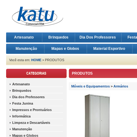
Artesanato
Brinquedos
Dia Dos Professores
Fest
Manutenção
Mapas e Globos
Material Esportivo
Você esta em:
HOME
> PRODUTOS
PRODUTOS
Artesanato
Móveis e Equipamentos
>
Armários
Brinquedos
Dia dos Professores
Festa Junina
Impressos e Prontuários
Informática
Limpeza e Descartáveis
Manutenção
Mapas e Globos