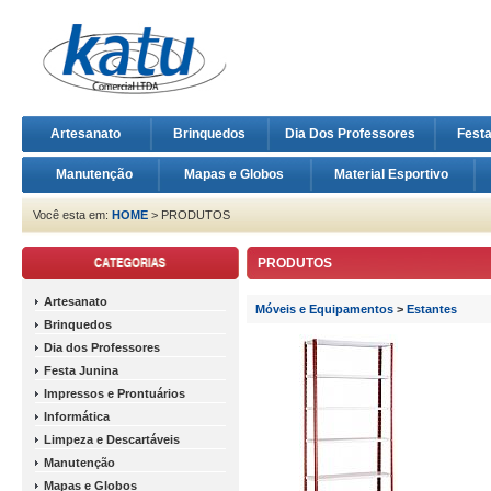
Artesanato
Brinquedos
Dia Dos Professores
Fest
Manutenção
Mapas e Globos
Material Esportivo
Você esta em:
HOME
> PRODUTOS
PRODUTOS
Artesanato
Móveis e Equipamentos
>
Estantes
Brinquedos
Dia dos Professores
Festa Junina
Impressos e Prontuários
Informática
Limpeza e Descartáveis
Manutenção
Mapas e Globos