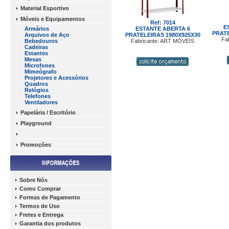
Material Esportivo
Móveis e Equipamentos
Ref: 7014
E
Armários
ESTANTE ABERTA 6
PRATE
Arquivos de Aço
PRATELEIRAS 1980X925X30
Fa
Bebedouros
Fabricante: ART MÓVEIS
Cadeiras
Estantes
Mesas
Microfones
Mimeógrafo
Projetores e Acessórios
Quadros
Relógios
Telefones
Ventiladores
Papelária / Escritório
Playground
Promoções
Sobre Nós
Como Comprar
Formas de Pagamento
Termos de Uso
Fretes e Entrega
Garantia dos produtos