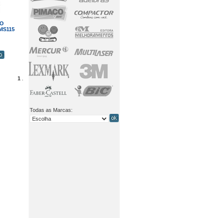
IO
MS115
1
.
Todas as Marcas: