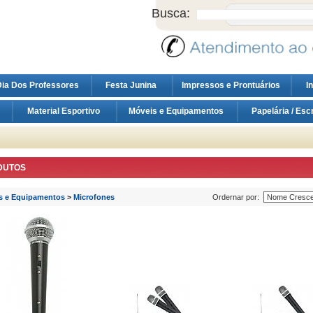
Busca:
ia Dos Professores
Festa Junina
Impressos e Prontuários
I
Material Esportivo
Móveis e Equipamentos
Papelária / Esc
DUTOS
s e Equipamentos
>
Microfones
Ordernar por: