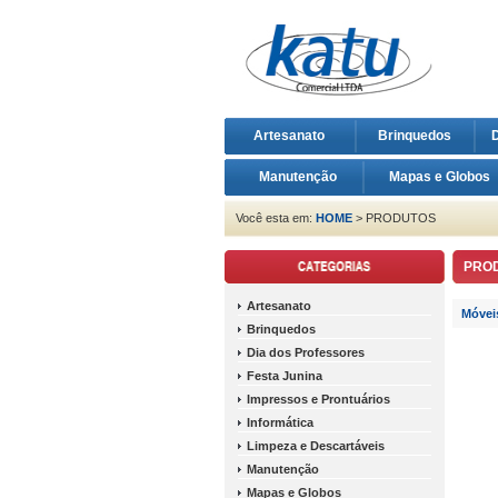
Artesanato
Brinquedos
D
Manutenção
Mapas e Globos
Você esta em:
HOME
> PRODUTOS
PRO
Artesanato
Móvei
Brinquedos
Dia dos Professores
Festa Junina
Impressos e Prontuários
Informática
Limpeza e Descartáveis
Manutenção
Mapas e Globos