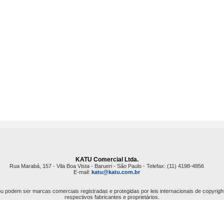
KATU Comercial Ltda.
Rua Marabá, 157 - Vila Boa Vista - Barueri - São Paulo - Telefax: (11) 4198-4856
E-mail:
katu@katu.com.br
 podem ser marcas comerciais registradas e protegidas por leis internacionais de copyrigh
respectivos fabricantes e proprietários.