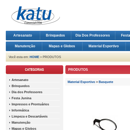
Artesanato
Brinquedos
Dia Dos Professores
Fest
Manutenção
Mapas e Globos
Material Esportivo
Você esta em:
HOME
> PRODUTOS
PRODUTOS
Artesanato
Material Esportivo
>
Basquete
Brinquedos
Dia dos Professores
Festa Junina
Impressos e Prontuários
Informática
Limpeza e Descartáveis
Manutenção
Mapas e Globos