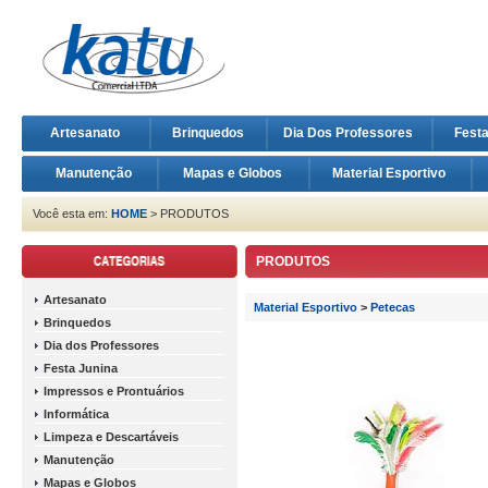
Artesanato
Brinquedos
Dia Dos Professores
Fest
Manutenção
Mapas e Globos
Material Esportivo
Você esta em:
HOME
> PRODUTOS
PRODUTOS
Artesanato
Material Esportivo
>
Petecas
Brinquedos
Dia dos Professores
Festa Junina
Impressos e Prontuários
Informática
Limpeza e Descartáveis
Manutenção
Mapas e Globos