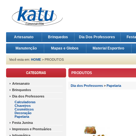
Artesanato
Brinquedos
Dia Dos Professores
Fest
Manutenção
Mapas e Globos
Material Esportivo
Você esta em:
HOME
> PRODUTOS
PRODUTOS
Artesanato
Dia dos Professores
>
Papelaria
Brinquedos
Dia dos Professores
Calculadoras
Chaveiros
Cosméticos
Decoração
Papelaria
Festa Junina
Impressos e Prontuários
Informática