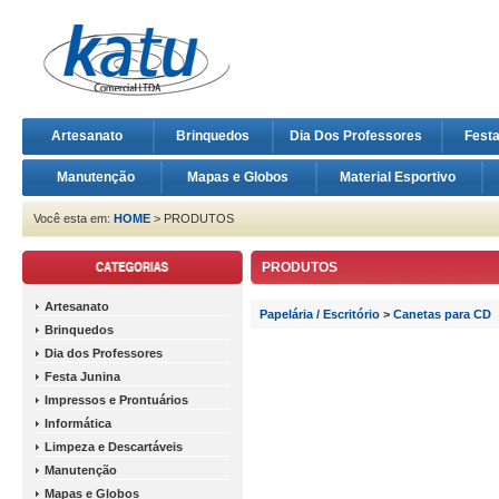
Artesanato
Brinquedos
Dia Dos Professores
Fest
Manutenção
Mapas e Globos
Material Esportivo
Você esta em:
HOME
> PRODUTOS
PRODUTOS
Artesanato
Papelária / Escritório
>
Canetas para CD
Brinquedos
Dia dos Professores
Festa Junina
Impressos e Prontuários
Informática
Limpeza e Descartáveis
Manutenção
Mapas e Globos