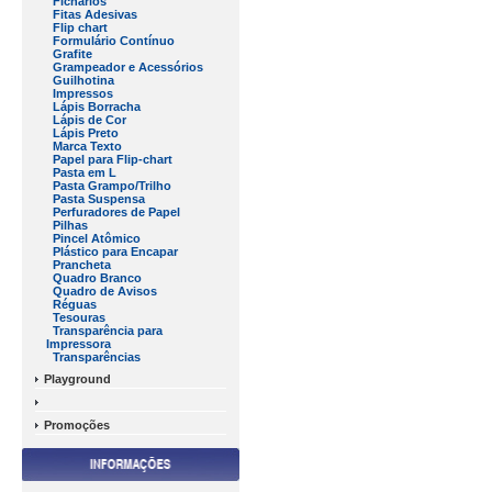
Fichários
Fitas Adesivas
Flip chart
Formulário Contínuo
Grafite
Grampeador e Acessórios
Guilhotina
Impressos
Lápis Borracha
Lápis de Cor
Lápis Preto
Marca Texto
Papel para Flip-chart
Pasta em L
Pasta Grampo/Trilho
Pasta Suspensa
Perfuradores de Papel
Pilhas
Pincel Atômico
Plástico para Encapar
Prancheta
Quadro Branco
Quadro de Avisos
Réguas
Tesouras
Transparência para
Impressora
Transparências
Playground
Promoções