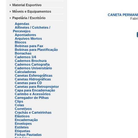
Material Esportivo
Móveis e Equipamentos
CANETA PERMANE
Papelária / Escritório
Fabr
Agendas
Alfinetes / Colchetes /
Percevejos
Apontadores
Arquivos Mortos
Blocos
Bobinas para Fax
Bobinas para Plastificação
Borrachas
Cadernos 1/4
Cadernos Brochura
Cadernos Cartografia
Cadernos Universitário
Calculadoras
Canetas Esferográficas
Canetas Hidrográficas
Canetas para CD
Canetas para Retroprojetor
Capa para Encadernação
Carimbo e Acessórios
Carregador de Pilhas
Clips
Colas
Corretivos
Crachás e Carteirinhas
Elásticos
Encadernação
Envelopes
Estiletes
Etiquetas
Fichas Pautadas