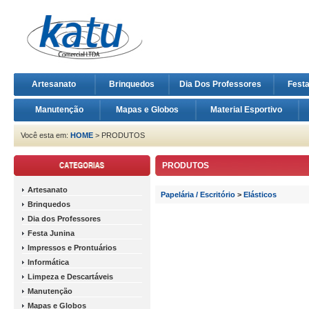
Artesanato
Brinquedos
Dia Dos Professores
Fest
Manutenção
Mapas e Globos
Material Esportivo
Você esta em:
HOME
> PRODUTOS
PRODUTOS
Artesanato
Papelária / Escritório
>
Elásticos
Brinquedos
Dia dos Professores
Festa Junina
Impressos e Prontuários
Informática
Limpeza e Descartáveis
Manutenção
Mapas e Globos