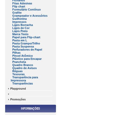
Fichários
Fitas Adesivas
Flip chart
Formulário Contínuo
Grafite
Grampeador e Acessórios
Guilhotina
Impressos
Lápis Borracha
Lápis de Cor
Lápis Preto
Marca Texto
Papel para Flip-chart
Pasta em L
Pasta Grampo/Trilho
Pasta Suspensa
Perfuradores de Papel
Pilhas
Pincel Atômico
Plástico para Encapar
Prancheta
Quadro Branco
Quadro de Avisos
Réguas
Tesouras
Transparência para
Impressora
Transparências
Playground
Promoções