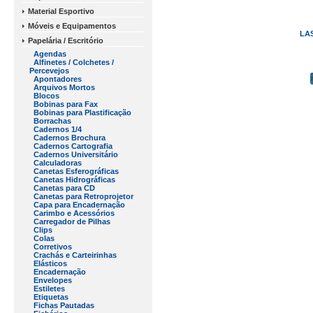
Material Esportivo
Móveis e Equipamentos
LA
Papelária / Escritório
Agendas
Alfinetes / Colchetes /
Percevejos
Apontadores
Arquivos Mortos
Blocos
Bobinas para Fax
Bobinas para Plastificação
Borrachas
Cadernos 1/4
Cadernos Brochura
Cadernos Cartografia
Cadernos Universitário
Calculadoras
Canetas Esferográficas
Canetas Hidrográficas
Canetas para CD
Canetas para Retroprojetor
Capa para Encadernação
Carimbo e Acessórios
Carregador de Pilhas
Clips
Colas
Corretivos
Crachás e Carteirinhas
Elásticos
Encadernação
Envelopes
Estiletes
Etiquetas
Fichas Pautadas