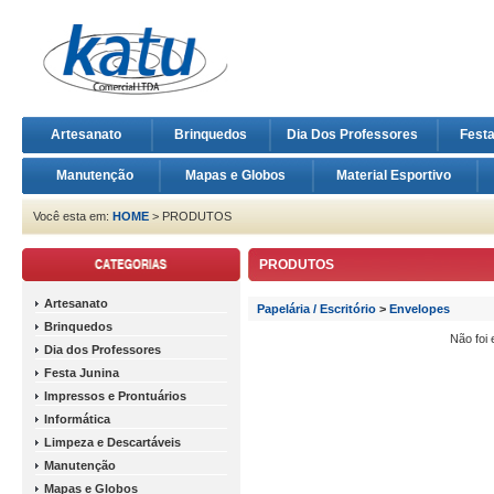
Artesanato
Brinquedos
Dia Dos Professores
Fest
Manutenção
Mapas e Globos
Material Esportivo
Você esta em:
HOME
> PRODUTOS
PRODUTOS
Artesanato
Papelária / Escritório
>
Envelopes
Brinquedos
Não foi
Dia dos Professores
Festa Junina
Impressos e Prontuários
Informática
Limpeza e Descartáveis
Manutenção
Mapas e Globos