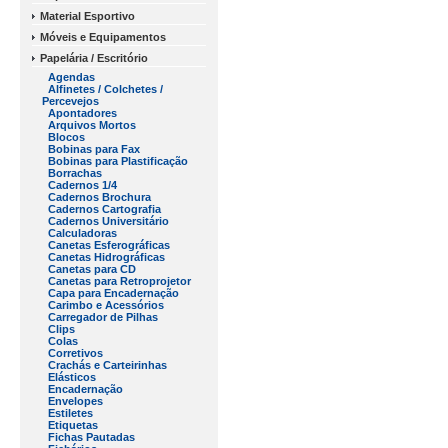
Material Esportivo
Móveis e Equipamentos
Papelária / Escritório
Agendas
Alfinetes / Colchetes /
Percevejos
Apontadores
Arquivos Mortos
Blocos
Bobinas para Fax
Bobinas para Plastificação
Borrachas
Cadernos 1/4
Cadernos Brochura
Cadernos Cartografia
Cadernos Universitário
Calculadoras
Canetas Esferográficas
Canetas Hidrográficas
Canetas para CD
Canetas para Retroprojetor
Capa para Encadernação
Carimbo e Acessórios
Carregador de Pilhas
Clips
Colas
Corretivos
Crachás e Carteirinhas
Elásticos
Encadernação
Envelopes
Estiletes
Etiquetas
Fichas Pautadas