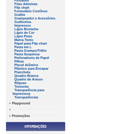
Fichários
Fitas Adesivas
Flip chart
Formulário Contínuo
Grafite
Grampeador e Acessórios
Guilhotina
Impressos
Lápis Borracha
Lápis de Cor
Lápis Preto
Marca Texto
Papel para Flip-chart
Pasta em L
Pasta Grampo/Trilho
Pasta Suspensa
Perfuradores de Papel
Pilhas
Pincel Atômico
Plástico para Encapar
Prancheta
Quadro Branco
Quadro de Avisos
Réguas
Tesouras
Transparência para
Impressora
Transparências
Playground
Promoções