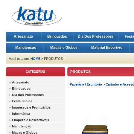
Artesanato
Brinquedos
Dia Dos Professores
Fest
Manutenção
Mapas e Globos
Material Esportivo
Você esta em:
HOME
> PRODUTOS
PRODUTOS
Artesanato
Papelária / Escritório
>
Carimbo e Acessó
Brinquedos
Dia dos Professores
Festa Junina
Impressos e Prontuários
Informática
Limpeza e Descartáveis
Manutenção
Mapas e Globos