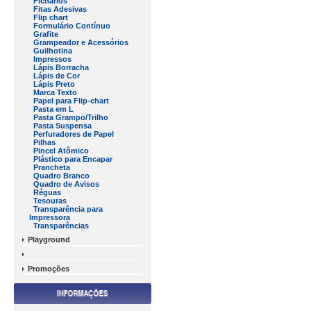
Fichários
Fitas Adesivas
Flip chart
Formulário Contínuo
Grafite
Grampeador e Acessórios
Guilhotina
Impressos
Lápis Borracha
Lápis de Cor
Lápis Preto
Marca Texto
Papel para Flip-chart
Pasta em L
Pasta Grampo/Trilho
Pasta Suspensa
Perfuradores de Papel
Pilhas
Pincel Atômico
Plástico para Encapar
Prancheta
Quadro Branco
Quadro de Avisos
Réguas
Tesouras
Transparência para
Impressora
Transparências
Playground
Promoções