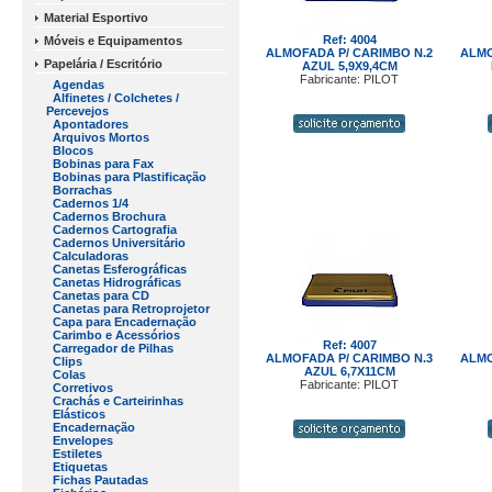
Material Esportivo
Ref: 4004
Móveis e Equipamentos
ALMOFADA P/ CARIMBO N.2
ALMO
Papelária / Escritório
AZUL 5,9X9,4CM
Fabricante: PILOT
Agendas
Alfinetes / Colchetes /
Percevejos
Apontadores
Arquivos Mortos
Blocos
Bobinas para Fax
Bobinas para Plastificação
Borrachas
Cadernos 1/4
Cadernos Brochura
Cadernos Cartografia
Cadernos Universitário
Calculadoras
Canetas Esferográficas
Canetas Hidrográficas
Canetas para CD
Canetas para Retroprojetor
Capa para Encadernação
Carimbo e Acessórios
Ref: 4007
Carregador de Pilhas
ALMOFADA P/ CARIMBO N.3
ALMO
Clips
AZUL 6,7X11CM
Colas
Fabricante: PILOT
Corretivos
Crachás e Carteirinhas
Elásticos
Encadernação
Envelopes
Estiletes
Etiquetas
Fichas Pautadas