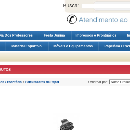
Busca:
ia Dos Professores
Festa Junina
Impressos e Prontuários
I
Material Esportivo
Móveis e Equipamentos
Papelária / Esc
DUTOS
ria / Escritório
>
Perfuradores de Papel
Ordernar por: