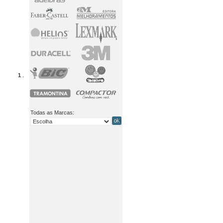
1
.
Todas as Marcas: