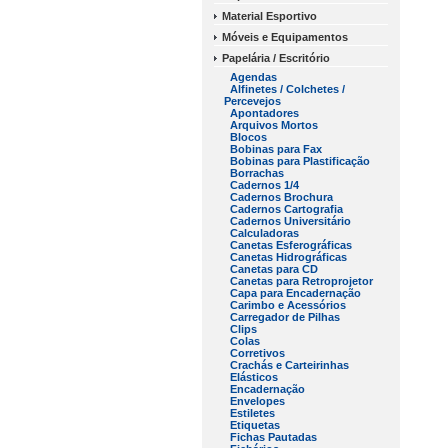
Material Esportivo
Móveis e Equipamentos
Papelária / Escritório
Agendas
Alfinetes / Colchetes /
Percevejos
Apontadores
Arquivos Mortos
Blocos
Bobinas para Fax
Bobinas para Plastificação
Borrachas
Cadernos 1/4
Cadernos Brochura
Cadernos Cartografia
Cadernos Universitário
Calculadoras
Canetas Esferográficas
Canetas Hidrográficas
Canetas para CD
Canetas para Retroprojetor
Capa para Encadernação
Carimbo e Acessórios
Carregador de Pilhas
Clips
Colas
Corretivos
Crachás e Carteirinhas
Elásticos
Encadernação
Envelopes
Estiletes
Etiquetas
Fichas Pautadas