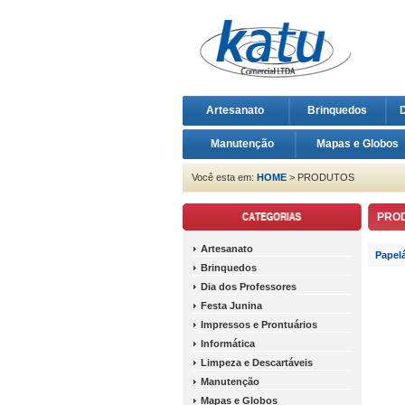
Artesanato
Brinquedos
D
Manutenção
Mapas e Globos
Você esta em:
HOME
> PRODUTOS
PRO
Artesanato
Papelá
Brinquedos
Dia dos Professores
Festa Junina
Impressos e Prontuários
Informática
Limpeza e Descartáveis
Manutenção
Mapas e Globos