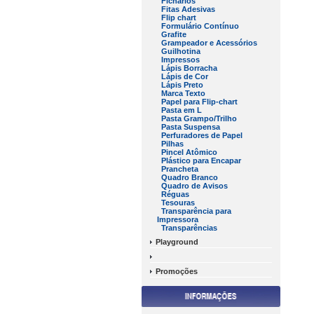
Fichários
Fitas Adesivas
Flip chart
Formulário Contínuo
Grafite
Grampeador e Acessórios
Guilhotina
Impressos
Lápis Borracha
Lápis de Cor
Lápis Preto
Marca Texto
Papel para Flip-chart
Pasta em L
Pasta Grampo/Trilho
Pasta Suspensa
Perfuradores de Papel
Pilhas
Pincel Atômico
Plástico para Encapar
Prancheta
Quadro Branco
Quadro de Avisos
Réguas
Tesouras
Transparência para
Impressora
Transparências
Playground
Promoções