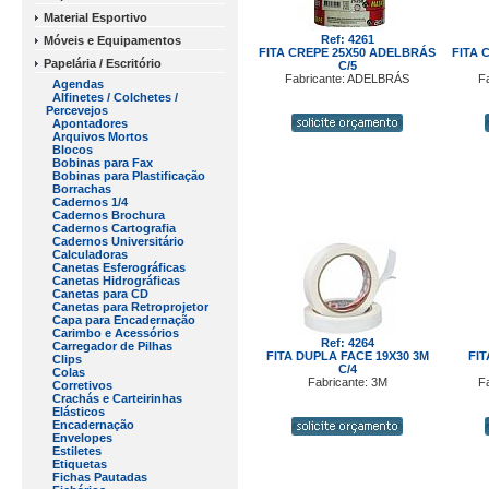
Material Esportivo
Ref: 4261
Móveis e Equipamentos
FITA CREPE 25X50 ADELBRÁS
FITA 
Papelária / Escritório
C/5
Fabricante: ADELBRÁS
F
Agendas
Alfinetes / Colchetes /
Percevejos
Apontadores
Arquivos Mortos
Blocos
Bobinas para Fax
Bobinas para Plastificação
Borrachas
Cadernos 1/4
Cadernos Brochura
Cadernos Cartografia
Cadernos Universitário
Calculadoras
Canetas Esferográficas
Canetas Hidrográficas
Canetas para CD
Canetas para Retroprojetor
Capa para Encadernação
Carimbo e Acessórios
Ref: 4264
Carregador de Pilhas
FITA DUPLA FACE 19X30 3M
FIT
Clips
C/4
Colas
Fabricante: 3M
F
Corretivos
Crachás e Carteirinhas
Elásticos
Encadernação
Envelopes
Estiletes
Etiquetas
Fichas Pautadas