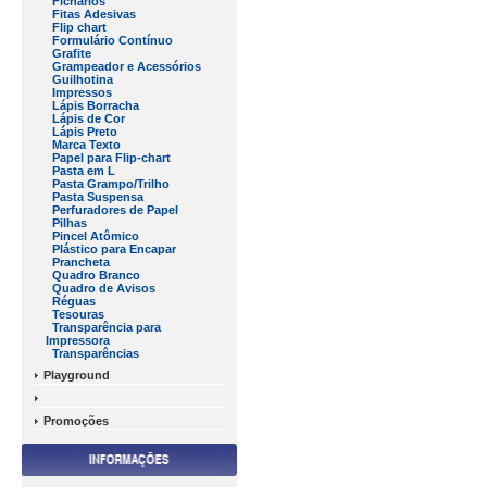
Fichários
Fitas Adesivas
Flip chart
Formulário Contínuo
Grafite
Grampeador e Acessórios
Guilhotina
Impressos
Lápis Borracha
Lápis de Cor
Lápis Preto
Marca Texto
Papel para Flip-chart
Pasta em L
Pasta Grampo/Trilho
Pasta Suspensa
Perfuradores de Papel
Pilhas
Pincel Atômico
Plástico para Encapar
Prancheta
Quadro Branco
Quadro de Avisos
Réguas
Tesouras
Transparência para
Impressora
Transparências
Playground
Promoções