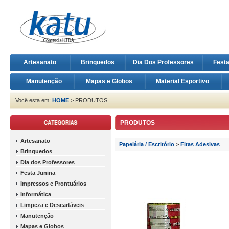
Artesanato
Brinquedos
Dia Dos Professores
Fest
Manutenção
Mapas e Globos
Material Esportivo
Você esta em:
HOME
> PRODUTOS
PRODUTOS
Artesanato
Papelária / Escritório
>
Fitas Adesivas
Brinquedos
Dia dos Professores
Festa Junina
Impressos e Prontuários
Informática
Limpeza e Descartáveis
Manutenção
Mapas e Globos