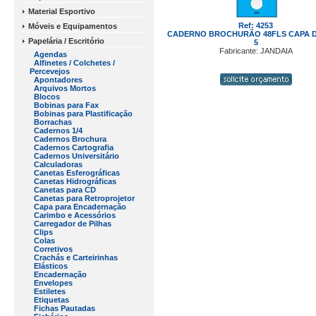
Material Esportivo
Ref: 4253
Móveis e Equipamentos
CADERNO BROCHURÃO 48FLS CAPA D
Papelária / Escritório
5
Fabricante: JANDAIA
Agendas
Alfinetes / Colchetes /
Percevejos
Apontadores
Arquivos Mortos
Blocos
Bobinas para Fax
Bobinas para Plastificação
Borrachas
Cadernos 1/4
Cadernos Brochura
Cadernos Cartografia
Cadernos Universitário
Calculadoras
Canetas Esferográficas
Canetas Hidrográficas
Canetas para CD
Canetas para Retroprojetor
Capa para Encadernação
Carimbo e Acessórios
Carregador de Pilhas
Clips
Colas
Corretivos
Crachás e Carteirinhas
Elásticos
Encadernação
Envelopes
Estiletes
Etiquetas
Fichas Pautadas