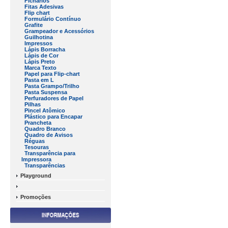
Fichários
Fitas Adesivas
Flip chart
Formulário Contínuo
Grafite
Grampeador e Acessórios
Guilhotina
Impressos
Lápis Borracha
Lápis de Cor
Lápis Preto
Marca Texto
Papel para Flip-chart
Pasta em L
Pasta Grampo/Trilho
Pasta Suspensa
Perfuradores de Papel
Pilhas
Pincel Atômico
Plástico para Encapar
Prancheta
Quadro Branco
Quadro de Avisos
Réguas
Tesouras
Transparência para
Impressora
Transparências
Playground
Promoções