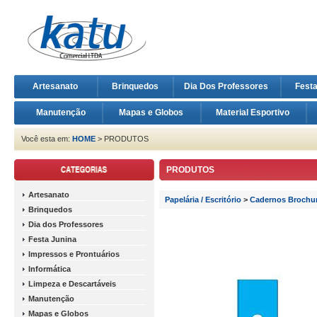
Artesanato
Brinquedos
Dia Dos Professores
Fest
Manutenção
Mapas e Globos
Material Esportivo
Você esta em:
HOME
> PRODUTOS
PRODUTOS
Artesanato
Papelária / Escritório
>
Cadernos Brochu
Brinquedos
Dia dos Professores
Festa Junina
Impressos e Prontuários
Informática
Limpeza e Descartáveis
Manutenção
Mapas e Globos