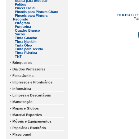
Massa para modelar
Palitos
Pincel Facial
Pincéis para Pintura Chato
FITILHO P/ 
Pincéis para Pintura
Fab
Redondo
Pirógrafo
Purpurina
Quadro Branco
Sacos
Tinta Guache
Tinta Nankim
Tinta Óleo
Tinta para Tecido
Tinta Plástica
TNT
Brinquedos
Dia dos Professores
Festa Junina
Impressos e Prontuários
Informática
Limpeza e Descartáveis
Manutenção
Mapas e Globos
Material Esportivo
Móveis e Equipamentos
Papelária / Escritório
Playground