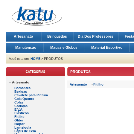
Artesanato
Brinquedos
Dia Dos Professores
Fest
Manutenção
Mapas e Globos
Material Esportivo
Você esta em:
HOME
> PRODUTOS
PRODUTOS
Artesanato
Artesanato
>
Fitilho
Barbantes
Bexigas
Cavalete para Pintura
Cola Quente
Colas
Cortiças
E.V.A.
Elásticos
Fitilho
Gliter
Isopor
Lantejoula
Lápis de Cera