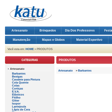
Artesanato
Brinquedos
Dia Dos Professores
Fest
Manutenção
Mapas e Globos
Material Esportivo
Você esta em:
HOME
> PRODUTOS
PRODUTOS
Artesanato
Artesanato
>
Barbantes
Barbantes
Bexigas
Cavalete para Pintura
Cola Quente
Colas
Cortiças
E.V.A.
Elásticos
Fitilho
Gliter
Isopor
Lantejoula
Lápis de Cera