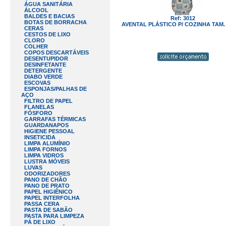
ÁGUA SANITÁRIA
ÁLCOOL
BALDES E BACIAS
Ref: 3012
BOTAS DE BORRACHA
AVENTAL PLÁSTICO P/ COZINHA TAM.
CERAS
CESTOS DE LIXO
CLORO
COLHER
COPOS DESCARTÁVEIS
DESENTUPIDOR
DESINFETANTE
DETERGENTE
DIABO VERDE
ESCOVAS
ESPONJAS/PALHAS DE
AÇO
FILTRO DE PAPEL
FLANELAS
FÓSFORO
GARRAFAS TÉRMICAS
GUARDANAPOS
HIGIENE PESSOAL
INSETICIDA
LIMPA ALUMÍNIO
LIMPA FORNOS
LIMPA VIDROS
LUSTRA MÓVEIS
LUVAS
ODORIZADORES
PANO DE CHÃO
PANO DE PRATO
PAPEL HIGIÊNICO
PAPEL INTERFOLHA
PASSA CERA
PASTA DE SABÃO
PASTA PARA LIMPEZA
PÁ DE LIXO