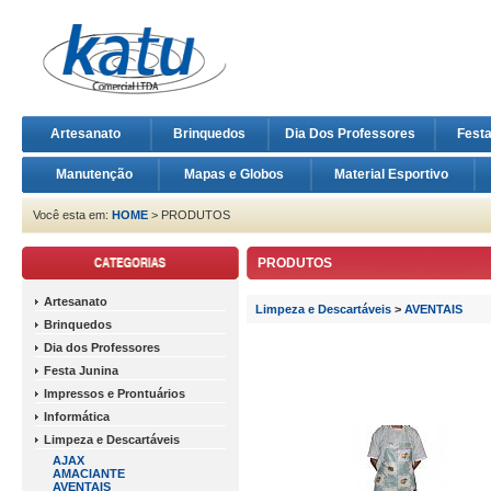
Artesanato
Brinquedos
Dia Dos Professores
Fest
Manutenção
Mapas e Globos
Material Esportivo
Você esta em:
HOME
> PRODUTOS
PRODUTOS
Artesanato
Limpeza e Descartáveis
>
AVENTAIS
Brinquedos
Dia dos Professores
Festa Junina
Impressos e Prontuários
Informática
Limpeza e Descartáveis
AJAX
AMACIANTE
AVENTAIS