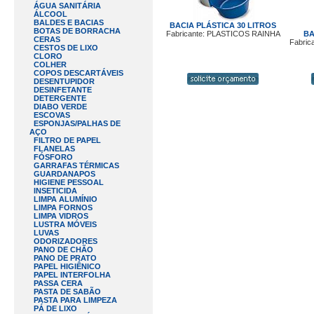
ÁGUA SANITÁRIA
ÁLCOOL
BALDES E BACIAS
BACIA PLÁSTICA 30 LITROS
BOTAS DE BORRACHA
Fabricante: PLASTICOS RAINHA
BA
CERAS
Fabric
CESTOS DE LIXO
CLORO
COLHER
COPOS DESCARTÁVEIS
DESENTUPIDOR
DESINFETANTE
DETERGENTE
DIABO VERDE
ESCOVAS
ESPONJAS/PALHAS DE
AÇO
FILTRO DE PAPEL
FLANELAS
FÓSFORO
GARRAFAS TÉRMICAS
GUARDANAPOS
HIGIENE PESSOAL
INSETICIDA
LIMPA ALUMÍNIO
LIMPA FORNOS
LIMPA VIDROS
LUSTRA MÓVEIS
LUVAS
ODORIZADORES
PANO DE CHÃO
PANO DE PRATO
PAPEL HIGIÊNICO
PAPEL INTERFOLHA
PASSA CERA
PASTA DE SABÃO
PASTA PARA LIMPEZA
PÁ DE LIXO