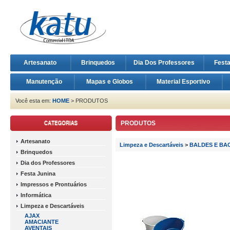
Artesanato
Brinquedos
Dia Dos Professores
Fest
Manutenção
Mapas e Globos
Material Esportivo
Você esta em:
HOME
> PRODUTOS
PRODUTOS
Artesanato
Limpeza e Descartáveis
>
BALDES E BA
Brinquedos
Dia dos Professores
Festa Junina
Impressos e Prontuários
Informática
Limpeza e Descartáveis
AJAX
AMACIANTE
AVENTAIS