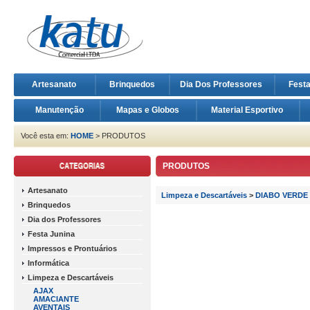
Artesanato
Brinquedos
Dia Dos Professores
Fest
Manutenção
Mapas e Globos
Material Esportivo
Você esta em:
HOME
> PRODUTOS
PRODUTOS
Artesanato
Limpeza e Descartáveis
>
DIABO VERDE
Brinquedos
Dia dos Professores
Festa Junina
Impressos e Prontuários
Informática
Limpeza e Descartáveis
AJAX
AMACIANTE
AVENTAIS