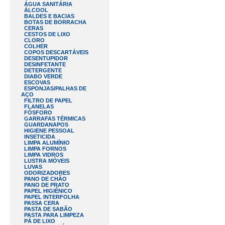
ÁGUA SANITÁRIA
ÁLCOOL
BALDES E BACIAS
BOTAS DE BORRACHA
CERAS
CESTOS DE LIXO
CLORO
COLHER
COPOS DESCARTÁVEIS
DESENTUPIDOR
DESINFETANTE
DETERGENTE
DIABO VERDE
ESCOVAS
ESPONJAS/PALHAS DE
AÇO
FILTRO DE PAPEL
FLANELAS
FÓSFORO
GARRAFAS TÉRMICAS
GUARDANAPOS
HIGIENE PESSOAL
INSETICIDA
LIMPA ALUMÍNIO
LIMPA FORNOS
LIMPA VIDROS
LUSTRA MÓVEIS
LUVAS
ODORIZADORES
PANO DE CHÃO
PANO DE PRATO
PAPEL HIGIÊNICO
PAPEL INTERFOLHA
PASSA CERA
PASTA DE SABÃO
PASTA PARA LIMPEZA
PÁ DE LIXO