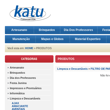
Artesanato
Brinquedos
Dia Dos Professores
Fest
Manutenção
Mapas e Globos
Material Esportivo
Você esta em:
HOME
> PRODUTOS
PRODUTOS
Artesanato
Limpeza e Descartáveis
>
FILTRO DE PA
Brinquedos
Não foi
Dia dos Professores
Festa Junina
Impressos e Prontuários
Informática
Limpeza e Descartáveis
AJAX
AMACIANTE
AVENTAIS