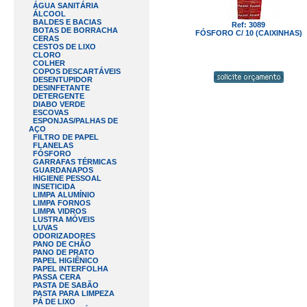
ÁGUA SANITÁRIA
ÁLCOOL
BALDES E BACIAS
Ref: 3089
BOTAS DE BORRACHA
FÓSFORO C/ 10 (CAIXINHAS)
CERAS
CESTOS DE LIXO
CLORO
COLHER
COPOS DESCARTÁVEIS
DESENTUPIDOR
DESINFETANTE
DETERGENTE
DIABO VERDE
ESCOVAS
ESPONJAS/PALHAS DE
AÇO
FILTRO DE PAPEL
FLANELAS
FÓSFORO
GARRAFAS TÉRMICAS
GUARDANAPOS
HIGIENE PESSOAL
INSETICIDA
LIMPA ALUMÍNIO
LIMPA FORNOS
LIMPA VIDROS
LUSTRA MÓVEIS
LUVAS
ODORIZADORES
PANO DE CHÃO
PANO DE PRATO
PAPEL HIGIÊNICO
PAPEL INTERFOLHA
PASSA CERA
PASTA DE SABÃO
PASTA PARA LIMPEZA
PÁ DE LIXO