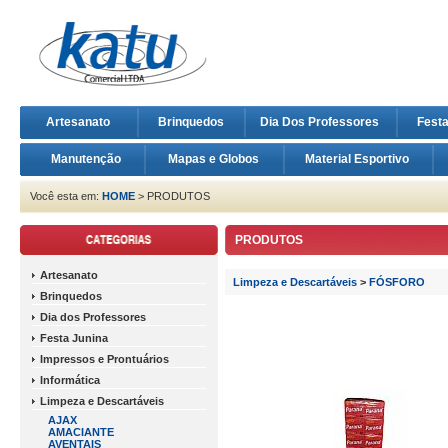
Artesanato
Brinquedos
Dia Dos Professores
Fest
Manutenção
Mapas e Globos
Material Esportivo
Você esta em:
HOME
> PRODUTOS
PRODUTOS
Artesanato
Limpeza e Descartáveis
>
FÓSFORO
Brinquedos
Dia dos Professores
Festa Junina
Impressos e Prontuários
Informática
Limpeza e Descartáveis
AJAX
AMACIANTE
AVENTAIS