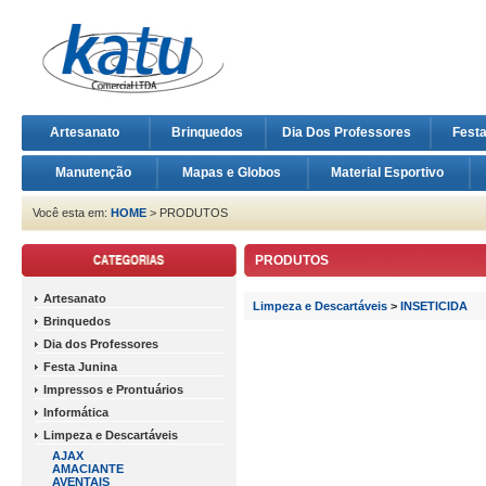
Artesanato
Brinquedos
Dia Dos Professores
Fest
Manutenção
Mapas e Globos
Material Esportivo
Você esta em:
HOME
> PRODUTOS
PRODUTOS
Artesanato
Limpeza e Descartáveis
>
INSETICIDA
Brinquedos
Dia dos Professores
Festa Junina
Impressos e Prontuários
Informática
Limpeza e Descartáveis
AJAX
AMACIANTE
AVENTAIS