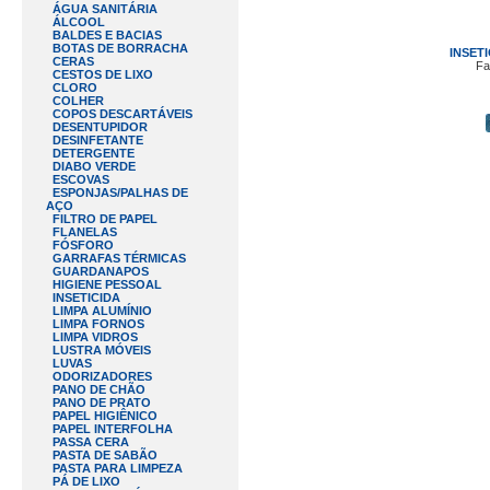
ÁGUA SANITÁRIA
ÁLCOOL
BALDES E BACIAS
BOTAS DE BORRACHA
INSET
CERAS
Fa
CESTOS DE LIXO
CLORO
COLHER
COPOS DESCARTÁVEIS
DESENTUPIDOR
DESINFETANTE
DETERGENTE
DIABO VERDE
ESCOVAS
ESPONJAS/PALHAS DE
AÇO
FILTRO DE PAPEL
FLANELAS
FÓSFORO
GARRAFAS TÉRMICAS
GUARDANAPOS
HIGIENE PESSOAL
INSETICIDA
LIMPA ALUMÍNIO
LIMPA FORNOS
LIMPA VIDROS
LUSTRA MÓVEIS
LUVAS
ODORIZADORES
PANO DE CHÃO
PANO DE PRATO
PAPEL HIGIÊNICO
PAPEL INTERFOLHA
PASSA CERA
PASTA DE SABÃO
PASTA PARA LIMPEZA
PÁ DE LIXO