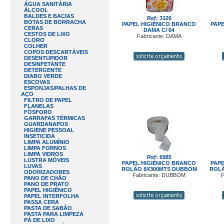
ÁGUA SANITÁRIA
ÁLCOOL
BALDES E BACIAS
Ref: 3126
BOTAS DE BORRACHA
PAPEL HIGIÊNICO BRANCO
PAPE
CERAS
DAMA C/ 64
CESTOS DE LIXO
Fabricante: DAMA
CLORO
COLHER
COPOS DESCARTÁVEIS
DESENTUPIDOR
DESINFETANTE
DETERGENTE
DIABO VERDE
ESCOVAS
ESPONJAS/PALHAS DE
AÇO
FILTRO DE PAPEL
FLANELAS
FÓSFORO
GARRAFAS TÉRMICAS
GUARDANAPOS
HIGIENE PESSOAL
INSETICIDA
LIMPA ALUMÍNIO
LIMPA FORNOS
LIMPA VIDROS
Ref: 6985
LUSTRA MÓVEIS
PAPEL HIGIÊNICO BRANCO
PAPE
LUVAS
ROLÃO 8X300MTS DUBBOM
ROLÃ
ODORIZADORES
Fabricante: DUBBOM
F
PANO DE CHÃO
PANO DE PRATO
PAPEL HIGIÊNICO
PAPEL INTERFOLHA
PASSA CERA
PASTA DE SABÃO
PASTA PARA LIMPEZA
PÁ DE LIXO