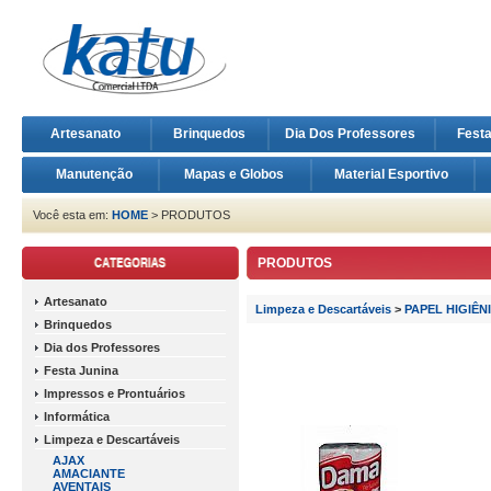
Artesanato
Brinquedos
Dia Dos Professores
Fest
Manutenção
Mapas e Globos
Material Esportivo
Você esta em:
HOME
> PRODUTOS
PRODUTOS
Artesanato
Limpeza e Descartáveis
>
PAPEL HIGIÊN
Brinquedos
Dia dos Professores
Festa Junina
Impressos e Prontuários
Informática
Limpeza e Descartáveis
AJAX
AMACIANTE
AVENTAIS