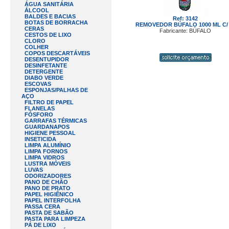
ÁGUA SANITÁRIA
ÁLCOOL
BALDES E BACIAS
Ref: 3142
BOTAS DE BORRACHA
REMOVEDOR BÚFALO 1000 ML C/ 
CERAS
Fabricante: BÚFALO
CESTOS DE LIXO
CLORO
COLHER
COPOS DESCARTÁVEIS
DESENTUPIDOR
DESINFETANTE
DETERGENTE
DIABO VERDE
ESCOVAS
ESPONJAS/PALHAS DE
AÇO
FILTRO DE PAPEL
FLANELAS
FÓSFORO
GARRAFAS TÉRMICAS
GUARDANAPOS
HIGIENE PESSOAL
INSETICIDA
LIMPA ALUMÍNIO
LIMPA FORNOS
LIMPA VIDROS
LUSTRA MÓVEIS
LUVAS
ODORIZADORES
PANO DE CHÃO
PANO DE PRATO
PAPEL HIGIÊNICO
PAPEL INTERFOLHA
PASSA CERA
PASTA DE SABÃO
PASTA PARA LIMPEZA
PÁ DE LIXO