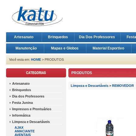
Artesanato
Brinquedos
Dia Dos Professores
Fest
Manutenção
Mapas e Globos
Material Esportivo
Você esta em:
HOME
> PRODUTOS
PRODUTOS
Artesanato
Limpeza e Descartáveis
>
REMOVEDOR
Brinquedos
Dia dos Professores
Festa Junina
Impressos e Prontuários
Informática
Limpeza e Descartáveis
AJAX
AMACIANTE
AVENTAIS