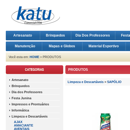
Artesanato
Brinquedos
Dia Dos Professores
Fest
Manutenção
Mapas e Globos
Material Esportivo
Você esta em:
HOME
> PRODUTOS
PRODUTOS
Artesanato
Limpeza e Descartáveis
>
SAPÓLIO
Brinquedos
Dia dos Professores
Festa Junina
Impressos e Prontuários
Informática
Limpeza e Descartáveis
AJAX
AMACIANTE
AVENTAIS