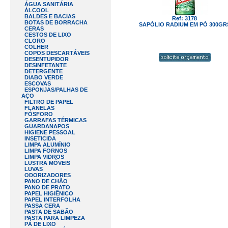
ÁGUA SANITÁRIA
ÁLCOOL
BALDES E BACIAS
Ref: 3178
BOTAS DE BORRACHA
SAPÓLIO RADIUM EM PÓ 300GR
CERAS
CESTOS DE LIXO
CLORO
COLHER
COPOS DESCARTÁVEIS
DESENTUPIDOR
DESINFETANTE
DETERGENTE
DIABO VERDE
ESCOVAS
ESPONJAS/PALHAS DE
AÇO
FILTRO DE PAPEL
FLANELAS
FÓSFORO
GARRAFAS TÉRMICAS
GUARDANAPOS
HIGIENE PESSOAL
INSETICIDA
LIMPA ALUMÍNIO
LIMPA FORNOS
LIMPA VIDROS
LUSTRA MÓVEIS
LUVAS
ODORIZADORES
PANO DE CHÃO
PANO DE PRATO
PAPEL HIGIÊNICO
PAPEL INTERFOLHA
PASSA CERA
PASTA DE SABÃO
PASTA PARA LIMPEZA
PÁ DE LIXO