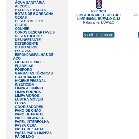
ÁGUA SANITÁRIA
ÁLCOOL
BALDES E BACIAS
Ref: 3201
BOTAS DE BORRACHA
LIMPADOR MULTI-USO JET
VE
CERAS
LIMP 500ML BÚFALO C/12
CESTOS DE LIXO
Fabricante: BÚFALO
CLORO
COLHER
COPOS DESCARTÁVEIS
DESENTUPIDOR
DESINFETANTE
DETERGENTE
DIABO VERDE
ESCOVAS
ESPONJAS/PALHAS DE
AÇO
FILTRO DE PAPEL
FLANELAS
FÓSFORO
GARRAFAS TÉRMICAS
GUARDANAPOS
HIGIENE PESSOAL
INSETICIDA
LIMPA ALUMÍNIO
LIMPA FORNOS
LIMPA VIDROS
LUSTRA MÓVEIS
LUVAS
ODORIZADORES
PANO DE CHÃO
PANO DE PRATO
PAPEL HIGIÊNICO
PAPEL INTERFOLHA
PASSA CERA
PASTA DE SABÃO
PASTA PARA LIMPEZA
PÁ DE LIXO