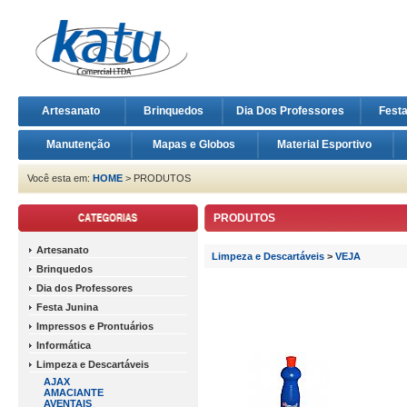
Artesanato
Brinquedos
Dia Dos Professores
Fest
Manutenção
Mapas e Globos
Material Esportivo
Você esta em:
HOME
> PRODUTOS
PRODUTOS
Artesanato
Limpeza e Descartáveis
>
VEJA
Brinquedos
Dia dos Professores
Festa Junina
Impressos e Prontuários
Informática
Limpeza e Descartáveis
AJAX
AMACIANTE
AVENTAIS