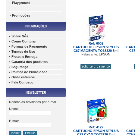
Playground
Promoções
Sobre Nós
Como Comprar
Ref: 6002
Formas de Pagamento
CARTUCHO EPSON STYLUS
CART
C67 MAGENTA TO63320 8ml
C67
Termos de Uso
Fabricante: EPSON
Fretes e Entrega
Garantia dos produtos
Segurança
Politica de Privacidade
Onde estamos
Fale Conosco
Receba as novidades por e-mail:
Nome:
E-mail:
Ref: 4122
CARTUCHO EPSON STYLUS
CART
C79 CYAN TO73220 7ml
C79 