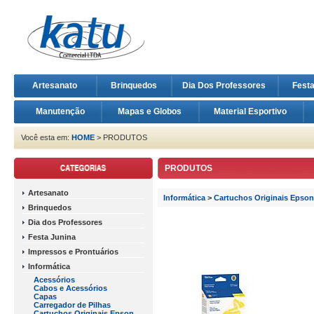
Artesanato
Brinquedos
Dia Dos Professores
Fest
Manutenção
Mapas e Globos
Material Esportivo
Você esta em:
HOME
> PRODUTOS
PRODUTOS
Artesanato
Informática
>
Cartuchos Originais Epson
Brinquedos
Dia dos Professores
Festa Junina
Impressos e Prontuários
Informática
Acessórios
Cabos e Acessórios
Capas
Carregador de Pilhas
Cartuchos Originais Epson