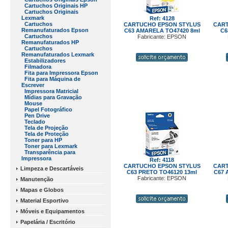
Cartuchos Originais HP
Cartuchos Originais
Lexmark
Ref: 4128
Cartuchos
CARTUCHO EPSON STYLUS
CART
Remanufaturados Epson
C63 AMARELA TO47420 8ml
C6
Cartuchos
Fabricante: EPSON
Remanufaturados HP
Cartuchos
Remanufaturados Lexmark
Estabilizadores
Filmadora
Fita para Impressora Epson
Fita para Máquina de
Escrever
Impressora Matricial
Mídias para Gravação
Mouse
Papel Fotográfico
Pen Drive
Teclado
Tela de Projeção
Tela de Proteção
Toner para HP
Toner para Lexmark
Transparência para
Impressora
Ref: 4118
CARTUCHO EPSON STYLUS
CART
Limpeza e Descartáveis
C63 PRETO TO46120 13ml
C67 
Fabricante: EPSON
Manutenção
Mapas e Globos
Material Esportivo
Móveis e Equipamentos
Papelária / Escritório