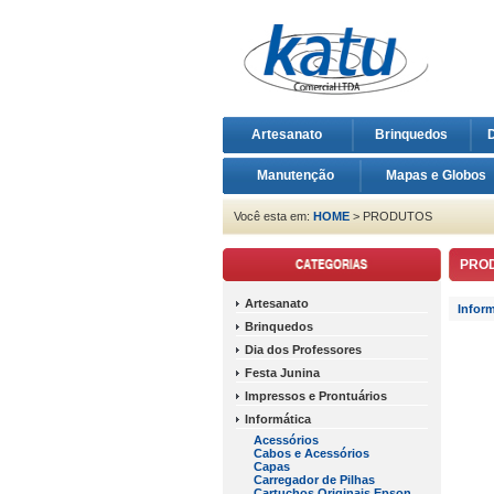
Artesanato
Brinquedos
D
Manutenção
Mapas e Globos
Você esta em:
HOME
> PRODUTOS
PRO
Artesanato
Inform
Brinquedos
Dia dos Professores
Festa Junina
Impressos e Prontuários
Informática
Acessórios
Cabos e Acessórios
Capas
Carregador de Pilhas
Cartuchos Originais Epson