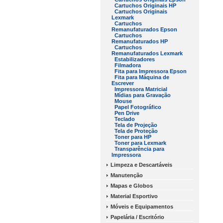
Cartuchos Originais HP
Cartuchos Originais
Lexmark
Cartuchos
Remanufaturados Epson
Cartuchos
Remanufaturados HP
Cartuchos
Remanufaturados Lexmark
Estabilizadores
Filmadora
Fita para Impressora Epson
Fita para Máquina de
Escrever
Impressora Matricial
Mídias para Gravação
Mouse
Papel Fotográfico
Pen Drive
Teclado
Tela de Projeção
Tela de Proteção
Toner para HP
Toner para Lexmark
Transparência para
Impressora
Limpeza e Descartáveis
Manutenção
Mapas e Globos
Material Esportivo
Móveis e Equipamentos
Papelária / Escritório