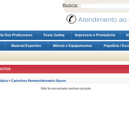
Busca:
ia Dos Professores
Festa Junina
Impressos e Prontuários
I
Material Esportivo
Móveis e Equipamentos
Papelária / Esc
DUTOS
ática
>
Cartuchos Remanufaturados Epson
Não foi encontrado nenhum produto