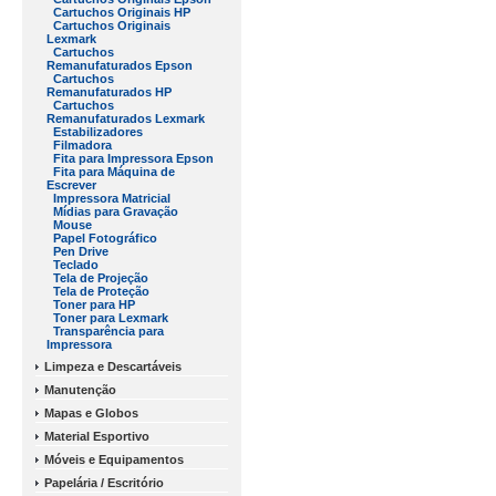
Cartuchos Originais HP
Cartuchos Originais
Lexmark
Cartuchos
Remanufaturados Epson
Cartuchos
Remanufaturados HP
Cartuchos
Remanufaturados Lexmark
Estabilizadores
Filmadora
Fita para Impressora Epson
Fita para Máquina de
Escrever
Impressora Matricial
Mídias para Gravação
Mouse
Papel Fotográfico
Pen Drive
Teclado
Tela de Projeção
Tela de Proteção
Toner para HP
Toner para Lexmark
Transparência para
Impressora
Limpeza e Descartáveis
Manutenção
Mapas e Globos
Material Esportivo
Móveis e Equipamentos
Papelária / Escritório