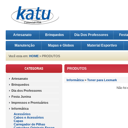
Artesanato
Brinquedos
Dia Dos Professores
Fest
Manutenção
Mapas e Globos
Material Esportivo
Você esta em:
HOME
> PRODUTOS
PRODUTOS
Artesanato
Informática
>
Toner para Lexmark
Brinquedos
Não foi
Dia dos Professores
Festa Junina
Impressos e Prontuários
Informática
Acessórios
Cabos e Acessórios
Capas
Carregador de Pilhas
Cartuchos Originais Epson