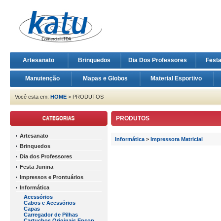
Artesanato
Brinquedos
Dia Dos Professores
Fest
Manutenção
Mapas e Globos
Material Esportivo
Você esta em:
HOME
> PRODUTOS
PRODUTOS
Artesanato
Informática
>
Impressora Matricial
Brinquedos
Dia dos Professores
Festa Junina
Impressos e Prontuários
Informática
Acessórios
Cabos e Acessórios
Capas
Carregador de Pilhas
Cartuchos Originais Epson