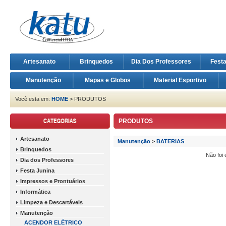
Artesanato
Brinquedos
Dia Dos Professores
Fest
Manutenção
Mapas e Globos
Material Esportivo
Você esta em:
HOME
> PRODUTOS
PRODUTOS
Artesanato
Manutenção
>
BATERIAS
Brinquedos
Não foi
Dia dos Professores
Festa Junina
Impressos e Prontuários
Informática
Limpeza e Descartáveis
Manutenção
ACENDOR ELÉTRICO