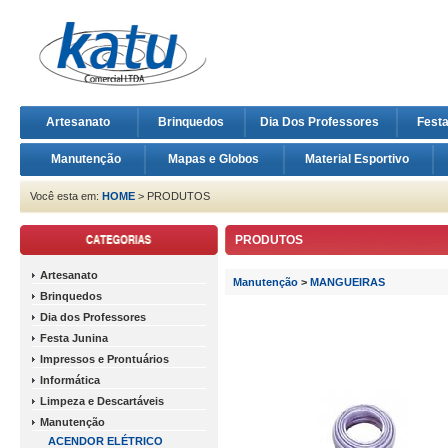
Artesanato
Brinquedos
Dia Dos Professores
Fest
Manutenção
Mapas e Globos
Material Esportivo
Você esta em:
HOME
> PRODUTOS
PRODUTOS
Artesanato
Manutenção
>
MANGUEIRAS
Brinquedos
Dia dos Professores
Festa Junina
Impressos e Prontuários
Informática
Limpeza e Descartáveis
Manutenção
ACENDOR ELÉTRICO