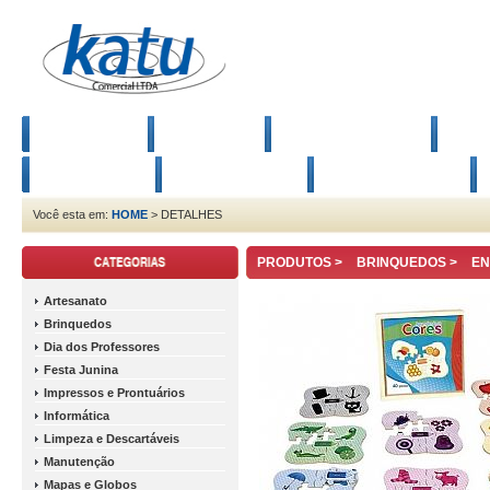
Artesanato
Brinquedos
Dia Dos Professores
Fest
Manutenção
Mapas e Globos
Material Esportivo
Você esta em:
HOME
> DETALHES
PRODUTOS >
BRINQUEDOS
>
EN
Artesanato
Brinquedos
Dia dos Professores
Festa Junina
Impressos e Prontuários
Informática
Limpeza e Descartáveis
Manutenção
Mapas e Globos