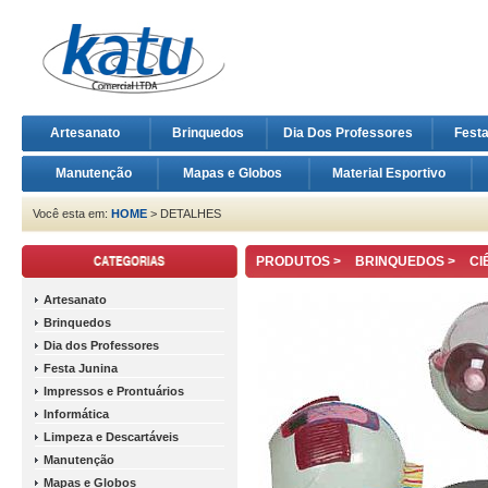
Artesanato
Brinquedos
Dia Dos Professores
Fest
Manutenção
Mapas e Globos
Material Esportivo
Você esta em:
HOME
> DETALHES
PRODUTOS >
BRINQUEDOS
>
CI
Artesanato
Brinquedos
Dia dos Professores
Festa Junina
Impressos e Prontuários
Informática
Limpeza e Descartáveis
Manutenção
Mapas e Globos